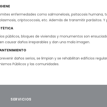
IGIENE
mites enfermedades como salmonelosis, psitacosis humana, tuberc
plasmosis, criptococosis, etc. Además de transmitir parásitos.
STÉTICA
cios públicos, bloques de viviendas y monumentos son ensucia
en causar daños irreparables y dan una mala imagen.
ANTENIMIENTO
prevenir daños serios, se limpian y se rehabilitan edificios reg
nismos Públicos y las comunidades.
SERVICIOS