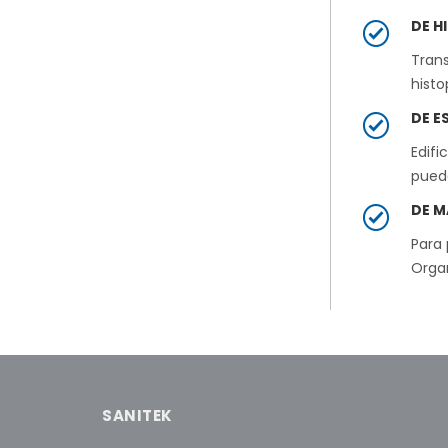
DE H
Trans
histo
DE E
Edifi
pued
DE M
Para 
Orga
SANITEK