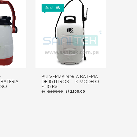
Sale! -9%
–
PULVERIZADOR A BATERIA
 BATERIA
DE 15 LITROS – IK MODELO
USO
E-15 BS
El
El
S/
2,300.00
S/
2,100.00
precio
precio
original
actual
era:
es:
S/ 2,300.00.
S/ 2,100.00.
AÑADIR AL CARRITO
MORE INFO
MORE INFO