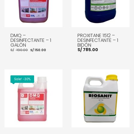
DMQ –
PROXITANE 1512 –
DESINFECTANTE – 1
DESINFECTANTE – 1
GALÓN
BIDÓN
El
El
S/
785.00
S/
190.00
S/
150.00
precio
precio
original
actual
era:
es:
S/ 190.00.
S/ 150.00.
AÑADIR AL CARRITO
AÑADIR AL CARRITO
Sale! -30%