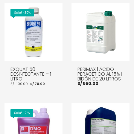
Sale! -30%
EXQUAT 50 –
PERIMAX ǀ ÁCIDO
DESINFECTANTE – 1
PERACÉTICO AL 15% ǀ
LITRO
BIDÓN DE 20 LITROS
El
El
S/
550.00
S/
100.00
S/
70.00
precio
precio
original
actual
era:
es:
S/ 100.00.
S/ 70.00.
AÑADIR AL CARRITO
AÑADIR AL CARRITO
Sale! -21%