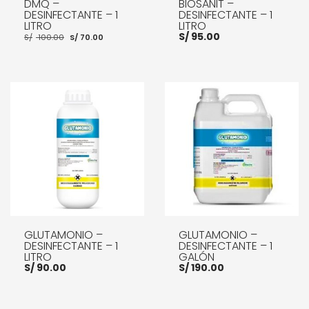
DMQ –
BIOSANIT –
DESINFECTANTE – 1
DESINFECTANTE – 1
LITRO
LITRO
El
El
S/
95.00
S/
100.00
S/
70.00
precio
precio
original
actual
era:
es:
S/ 100.00.
S/ 70.00.
AÑADIR AL CARRITO
AÑADIR AL CARRITO
GLUTAMONIO –
GLUTAMONIO –
DESINFECTANTE – 1
DESINFECTANTE – 1
LITRO
GALÓN
S/
90.00
S/
190.00