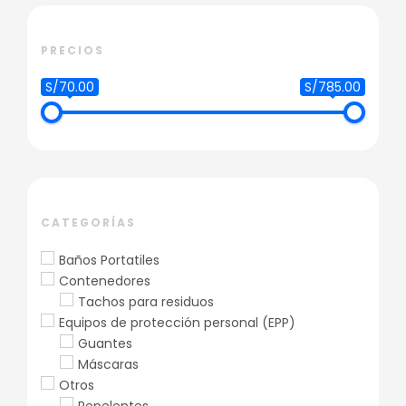
AÑADIR AL CARRITO
AÑADIR AL CARRITO
PRECIOS
S/70.00
S/785.00
CATEGORÍAS
Baños Portatiles
Contenedores
Tachos para residuos
Equipos de protección personal (EPP)
Guantes
Máscaras
Otros