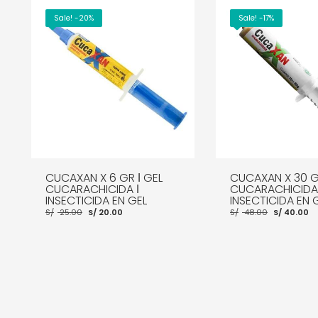
Sale! -20%
Sale! -17%
CUCAXAN X 6 GR ǀ GEL
CUCAXAN X 30 G
CUCARACHICIDA ǀ
CUCARACHICIDA 
INSECTICIDA EN GEL
INSECTICIDA EN 
El
El
El
El
S/
25.00
S/
20.00
S/
48.00
S/
40.00
precio
precio
precio
p
original
actual
original
a
era:
es:
era:
e
S/ 25.00.
S/ 20.00.
S/ 48.00
S
AÑADIR AL CARRITO
MORE INFO
AÑADIR AL CARRITO