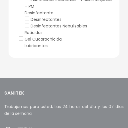
– PM
Desinfectante
Desinfectantes
Desinfectantes Nebulizables
Raticidas
Gel Cucarachicida
Lubricantes
SANITEK
Trabajamos para usted, Las 24 horas del día y los 07 días
de la semana