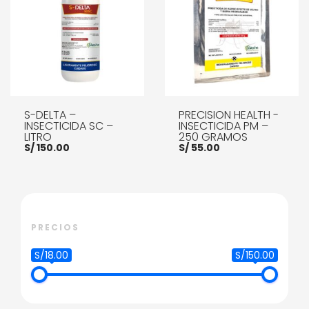
S-DELTA –
PRECISION HEALTH -
INSECTICIDA SC –
INSECTICIDA PM –
LITRO
250 GRAMOS
S/
150.00
S/
55.00
AÑADIR AL CARRITO
AÑADIR AL CARRITO
PRECIOS
S/18.00
S/150.00