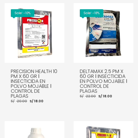
Sale! -10%
Sale! -18%
PRECISION HEALTH 10
DELTAMAX 2.5 PM X
PM X 60 GR ǀ
60 GR ǀ INSECTICIDA
INSECTICIDA EN
EN POLVO MOJABLE ǀ
POLVO MOJABLE ǀ
CONTROL DE
CONTROL DE
PLAGAS
PLAGAS
El
El
S/
22.00
S/
18.00
precio
precio
El
El
S/
20.00
S/
18.00
original
actual
precio
precio
era:
es:
original
actual
S/ 22.00.
S/ 18.00.
era:
es:
S/ 20.00.
S/ 18.00.
AÑADIR AL CARRITO
AÑADIR AL CARRITO