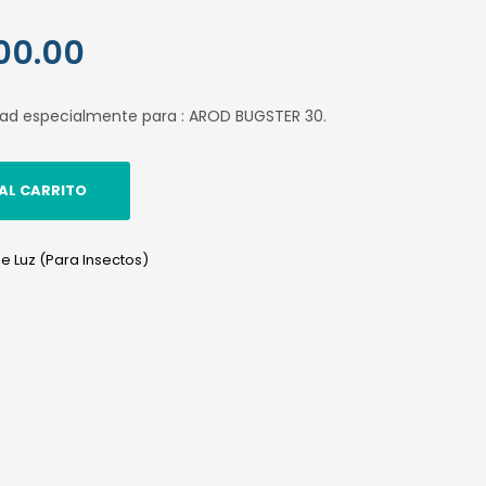
El
00.00
o
precio
dad especialmente para : AROD BUGSTER 30.
al
actual
es:
AL CARRITO
.00.
S/ 300.00.
 Luz (Para Insectos)
edIn
hatsApp