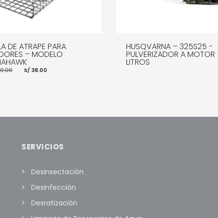
LA DE ATRAPE PARA
HUSQVARNA – 325S25 -
DORES – MODELO
PULVERIZADOR A MOTOR 
AHAWK
LITROS
El
El
0.00
S/
38.00
precio
precio
original
actual
era:
es:
S/ 60.00.
S/ 38.00.
LEER MÁS
MOR
R AL CARRITO
MORE INFO
SERVICIOS
Desinsectación
Desinfección
Desratización