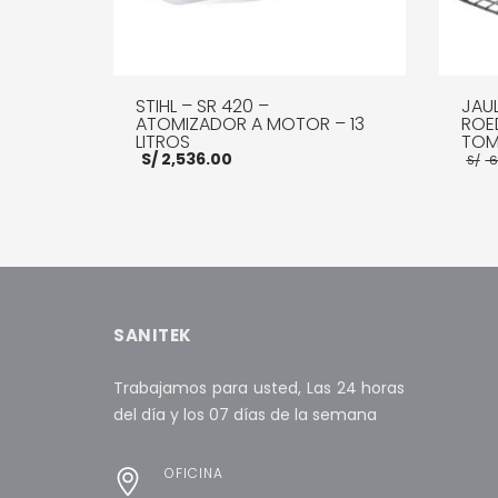
STIHL – SR 420 –
JAU
ATOMIZADOR A MOTOR – 13
ROE
LITROS
TOM
S/
2,536.00
S/
6
AÑADIR AL CARRITO
MORE INFO
AÑADI
SANITEK
Trabajamos para usted, Las 24 horas
del día y los 07 días de la semana
OFICINA