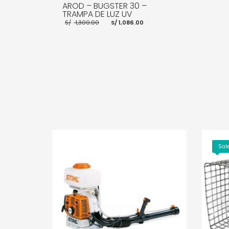
AROD – BUGSTER 30 –
TRAMPA DE LUZ UV
El
El
S/
1,300.00
S/
1,086.00
precio
precio
original
actual
era:
es:
S/ 1,300.00.
S/ 1,086.00.
AÑADIR AL CARRITO
MORE INFO
Sale