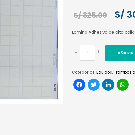
El
S/
3
S/
325.00
preci
Lamina Adhesiva de alta cali
origin
era:
AÑADIR 
S/ 325
Categorías:
Equipos
,
Trampas de
Facebook
Twitter
Link
W