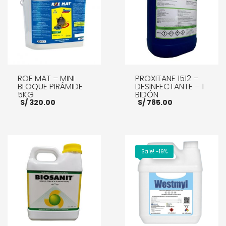
ROE MAT – MINI
PROXITANE 1512 –
BLOQUE PIRÁMIDE
DESINFECTANTE – 1
5KG
BIDÓN
S/
320.00
S/
785.00
AÑADIR AL CARRITO
AÑADIR AL CARRITO
Sale! -19%