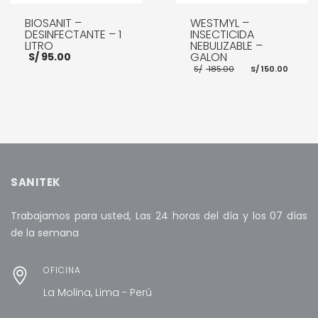
BIOSANIT –
WESTMYL –
DESINFECTANTE – 1
INSECTICIDA
LITRO
NEBULIZABLE –
GALON
S/
95.00
El
El
S/
185.00
S/
150.00
precio
prec
original
actu
era:
es:
S/ 185.00.
S/ 15
AÑADIR AL CARRITO
AÑADIR AL CARRITO
SANITEK
Trabajamos para usted, Las 24 horas del día y los 07 días
de la semana
OFICINA
La Molina, Lima - Perú