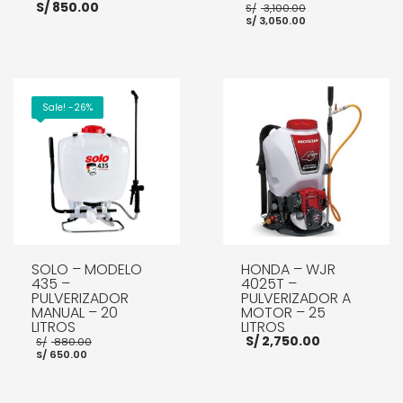
El
S/
850.00
S/
3,100.00
El
precio
S/
3,050.00
precio
original
actual
era:
es:
S/ 3,100.00.
S/ 3,050.00.
AÑADIR AL CARRITO
AÑADIR AL CARRITO
Sale! -26%
SOLO – MODELO
HONDA – WJR
435 –
4025T –
PULVERIZADOR
PULVERIZADOR A
MANUAL – 20
MOTOR – 25
LITROS
LITROS
El
S/
2,750.00
S/
880.00
El
precio
S/
650.00
precio
original
actual
era:
es:
S/ 880.00.