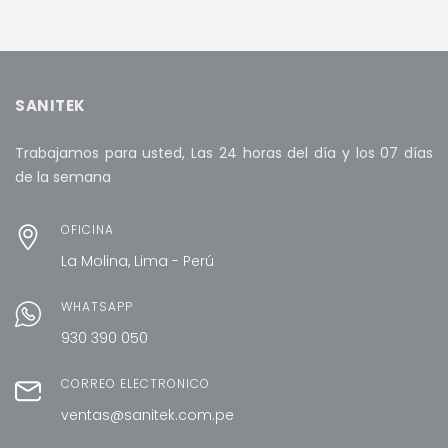
S/ 650.00.
AÑADIR AL CARRITO
AÑADIR AL CARRITO
SANITEK
Trabajamos para usted, Las 24 horas del día y los 07 días
de la semana
OFICINA
La Molina, Lima - Perú
WHATSAPP
930 390 050
CORREO ELECTRÓNICO
ventas@sanitek.com.pe