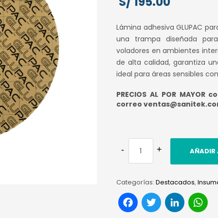
S/
195.00
Lámina adhesiva GLUPAC par
una trampa diseñada para 
voladores en ambientes inter
de alta calidad, garantiza u
ideal para áreas sensibles co
PRECIOS AL POR MAYOR con
correo ventas@sanitek.c
AÑADIR 
Categorías:
Destacados
,
Insum
Facebook
Twitter
Link
W