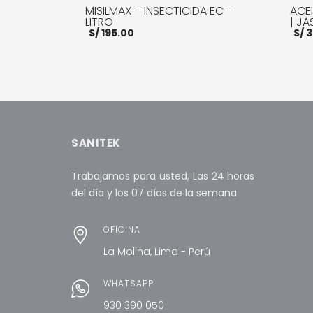
MISILMAX – INSECTICIDA EC –
ACEI
LITRO
| JA
S/
195.00
S/
3
AÑADIR AL CARRITO
MORE INFO
AÑADI
SANITEK
Trabajamos para usted, Las 24 horas
del día y los 07 días de la semana
OFICINA
La Molina, Lima - Perú
WHATSAPP
930 390 050