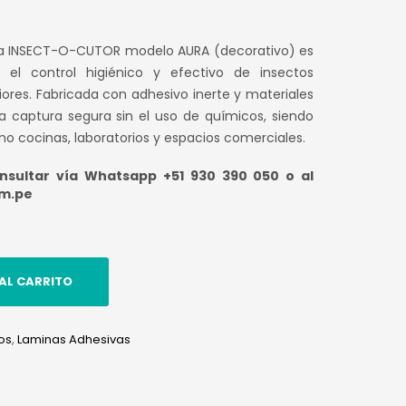
a INSECT-O-CUTOR modelo AURA (decorativo) es
el control higiénico y efectivo de insectos
iores. Fabricada con adhesivo inerte y materiales
na captura segura sin el uso de químicos, siendo
mo cocinas, laboratorios y espacios comerciales.
sultar vía Whatsapp +51 930 390 050 o al
om.pe
AL CARRITO
os
,
Laminas Adhesivas
edIn
hatsApp