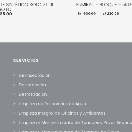
TE SINTÉTICO SOLO 2T 4L
FUMIRAT – BLOQUE – 5KG
SO FD
El
El
25.00
S/
300.00
S/
230.00
precio
prec
original
actu
era:
es:
S/ 300.00.
S/ 23
AÑADIR AL CARRITO
MOR
R AL CARRITO
MORE INFO
SERVICIOS
Desinsectación
Desinfección
Desratización
Limpieza de Reservorios de Agua
Limpieza Integral de Oficinas y Ambientes
Limpieza y Mantenimiento de Tanques y Pozos Séptic
Limpieza y Mantenimiento de Trampas de Grasa