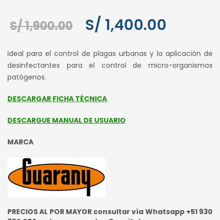
El
El
S/
1,400.00
S/
1,900.00
precio
precio
Ideal para el control de plagas urbanas y la aplicación de
original
actual
desinfectantes para el control de micro-organismos
patógenos.
era:
es:
S/ 1,900.00.
S/ 1,400.
DESCARGAR FICHA TÉCNICA
DESCARGUE MANUAL DE USUARIO
MARCA
PRECIOS AL POR MAYOR consultar vía Whatsapp +51 930