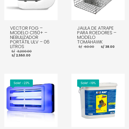
VECTOR FOG –
JAULA DE ATRAPE
MODELO C150+ –
PARA ROEDORES –
NEBULIZADOR
MODELO
PORTÁTIL ULV – 06
TOMAHAWK
LITROS
El
El
S/
60.00
S/
38.00
precio
preci
El
S/
3,200.00
original
actua
El
precio
S/
2,550.00
era:
es:
precio
original
S/ 60.00.
S/ 38.
actual
era:
es:
S/ 3,200.00.
S/ 2,550.00.
AÑADIR AL CARRITO
AÑADIR AL CARRITO
Sale! -23%
Sale! -19%