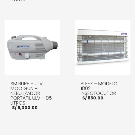
AÑADIR AL CARRITO
LEER MÁS
SM BURE – ULV
PLEEZ – MODELO
MOO GUN H –
1802 –
NEBULIZADOR
INSECTOCUTOR
PORTÁTIL ULV – 05
S/
850.00
LITROS
S/
5,000.00
AÑADIR AL CARRITO