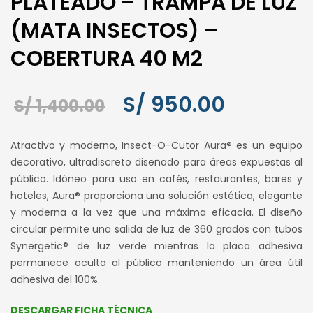
PLATEADO – TRAMPA DE LUZ
(MATA INSECTOS) –
COBERTURA 40 M2
El
El
S/
950.00
S/
1,400.00
precio
precio
Atractivo y moderno, Insect-O-Cutor Aura® es un equipo
original
actual
decorativo, ultradiscreto diseñado para áreas expuestas al
público. Idóneo para uso en cafés, restaurantes, bares y
era:
es:
hoteles, Aura® proporciona una solución estética, elegante
S/ 1,400.00.
S/ 950.00.
y moderna a la vez que una máxima eficacia. El diseño
circular permite una salida de luz de 360 grados con tubos
Synergetic® de luz verde mientras la placa adhesiva
permanece oculta al público manteniendo un área útil
adhesiva del 100%.
DESCARGAR FICHA TÉCNICA