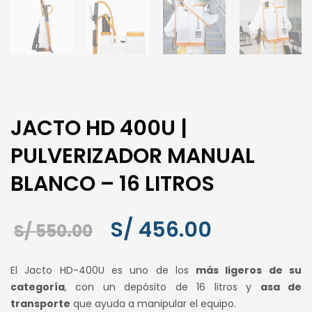
JACTO HD 400U |
PULVERIZADOR MANUAL
BLANCO – 16 LITROS
El
El
S/
456.00
S/
550.00
precio
precio
El Jacto HD-400U es uno de los
más ligeros de su
original
actual
categoría
, con un depósito de 16 litros y
asa de
transporte
que ayuda a manipular el equipo.
era:
es: