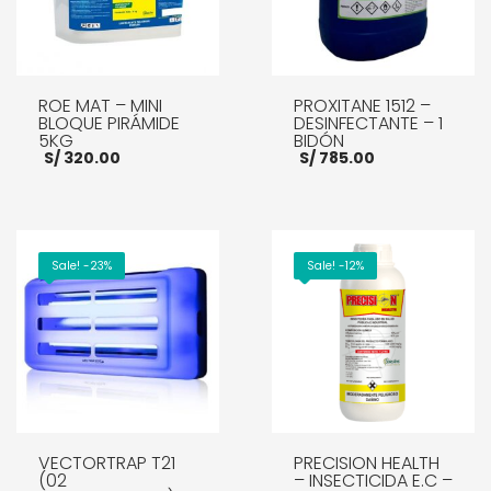
ROE MAT – MINI
PROXITANE 1512 –
BLOQUE PIRÁMIDE
DESINFECTANTE – 1
5KG
BIDÓN
S/
320.00
S/
785.00
AÑADIR AL CARRITO
AÑADIR AL CARRITO
Sale! -23%
Sale! -12%
VECTORTRAP T21
PRECISION HEALTH
(02
– INSECTICIDA E.C –