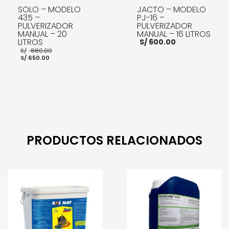
SOLO – MODELO
JACTO – MODELO
435 –
PJ-16 –
PULVERIZADOR
PULVERIZADOR
MANUAL – 20
MANUAL – 16 LITROS
LITROS
S/
600.00
El
S/
880.00
El
precio
S/
650.00
precio
original
actual
era:
es:
S/ 880.00.
S/ 650.00.
AÑADIR AL CARRITO
AÑADIR AL CARRITO
PRODUCTOS RELACIONADOS