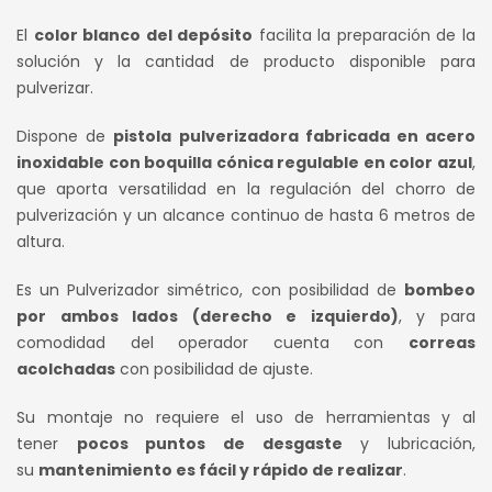
S/ 550.00.
S/ 456.00.
El
color blanco del depósito
facilita la preparación de la
solución y la cantidad de producto disponible para
pulverizar.
Dispone de
pistola pulverizadora fabricada en acero
inoxidable con boquilla cónica regulable en color azul
,
que aporta versatilidad en la regulación del chorro de
pulverización y un alcance continuo de hasta 6 metros de
altura.
Es un Pulverizador simétrico, con posibilidad de
bombeo
por ambos lados (derecho e izquierdo)
, y para
comodidad del operador cuenta con
correas
acolchadas
con posibilidad de ajuste.
Su montaje no requiere el uso de herramientas y al
tener
pocos puntos de desgaste
y lubricación,
su
mantenimiento es fácil y rápido de realizar
.