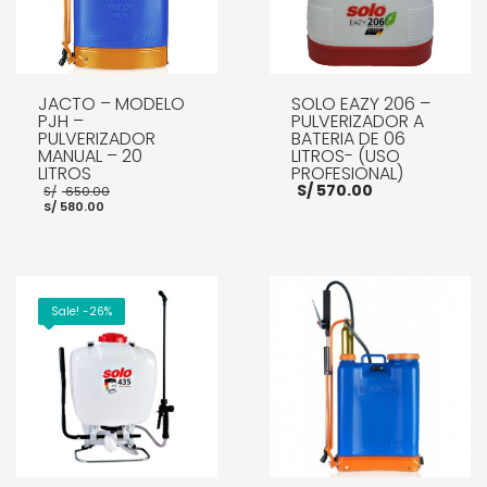
JACTO – MODELO
SOLO EAZY 206 –
PJH –
PULVERIZADOR A
PULVERIZADOR
BATERIA DE 06
MANUAL – 20
LITROS- (USO
LITROS
PROFESIONAL)
El
S/
570.00
S/
650.00
El
precio
S/
580.00
precio
original
actual
era:
es:
S/ 650.00.
S/ 580.00.
AÑADIR AL CARRITO
AÑADIR AL CARRITO
Sale! -26%