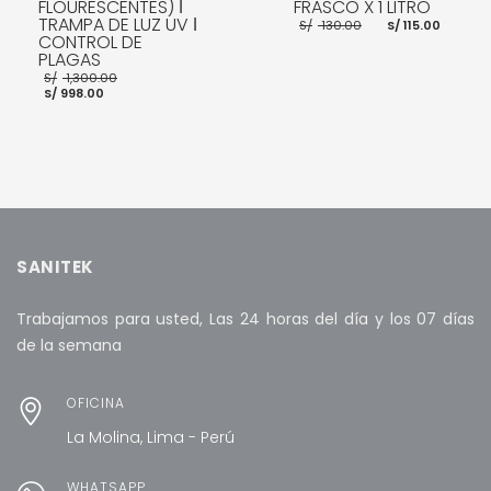
FLOURESCENTES) ǀ
FRASCO X 1 LITRO
TRAMPA DE LUZ UV ǀ
El
El
S/
130.00
S/
115.00
precio
preci
CONTROL DE
original
actua
PLAGAS
era:
es:
El
S/
1,300.00
S/ 130.00.
S/ 115
El
precio
S/
998.00
precio
original
actual
era:
AÑADIR AL CARRITO
es:
S/ 1,300.00.
S/ 998.00.
AÑADIR AL CARRITO
SANITEK
Trabajamos para usted, Las 24 horas del día y los 07 días
de la semana
OFICINA
La Molina, Lima - Perú
WHATSAPP