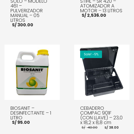
SOLO – MODELO
STIHL – SR 420 –
461 –
ATOMIZADOR A
PULVERIZADOR
MOTOR – 13 LITROS
MANUAL – 05
S/
2,536.00
LITROS
S/
300.00
AÑADIR AL CARRITO
AÑADIR AL CARRITO
Sale! -5%
BIOSANIT –
CEBADERO
DESINFECTANTE – 1
COMPAC 901F
LITRO
(CON LLAVE) – 23,0
x 18,2 x 8,8 cm
S/
95.00
El
El
S/
40.00
S/
38.00
precio
preci