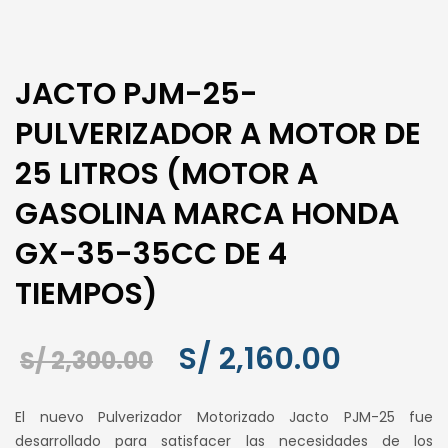
JACTO PJM-25-
PULVERIZADOR A MOTOR DE
25 LITROS (MOTOR A
GASOLINA MARCA HONDA
GX-35-35CC DE 4
TIEMPOS)
El
El
S/
2,160.00
S/
2,300.00
precio
precio
El nuevo Pulverizador Motorizado Jacto PJM-25 fue
original
actual
desarrollado para satisfacer las necesidades de los