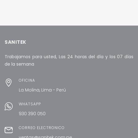
original
actua
era:
es:
S/ 40.00.
S/ 38.
AÑADIR AL CARRITO
AÑADIR AL CARRITO
SANITEK
Trabajamos para usted, Las 24 horas del día y los 07 días
de la semana
OFICINA
La Molina, Lima - Perú
WHATSAPP
930 390 050
CORREO ELECTRÓNICO
ventas@sanitek.com.pe