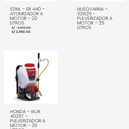
STIHL – SR 440 –
HUSQVARNA –
ATOMIZADOR A
321S25 -
MOTOR – 20
PULVERIZADOR A
LITROS
MOTOR – 25
El
LITROS
S/
3,100.00
El
precio
S/
2,990.00
precio
original
actual
era:
es:
S/ 3,100.00.
S/ 2,990.00.
LEER MÁS
AÑADIR AL CARRITO
HONDA – WJR
4025T –
PULVERIZADOR A
MOTOR – 25