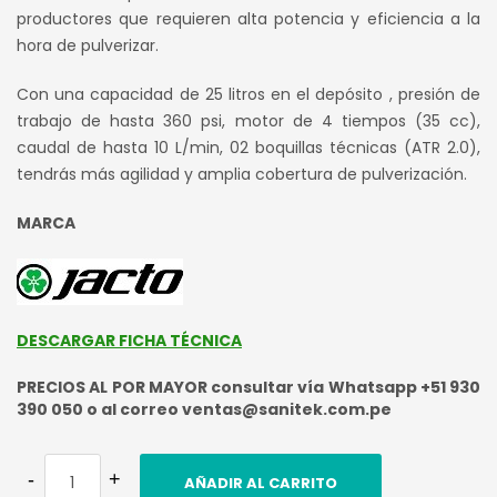
productores que requieren alta potencia y eficiencia a la
era:
es:
hora de pulverizar.
S/ 2,300.00.
S/ 2,160.
Con una capacidad de 25 litros en el depósito , presión de
trabajo de hasta 360 psi, motor de 4 tiempos (35 cc),
caudal de hasta 10 L/min, 02 boquillas técnicas (ATR 2.0),
tendrás más agilidad y amplia cobertura de pulverización.
MARCA
DESCARGAR FICHA TÉCNICA
PRECIOS AL POR MAYOR consultar vía Whatsapp +51 930
390 050 o al correo ventas@sanitek.com.pe
AÑADIR AL CARRITO