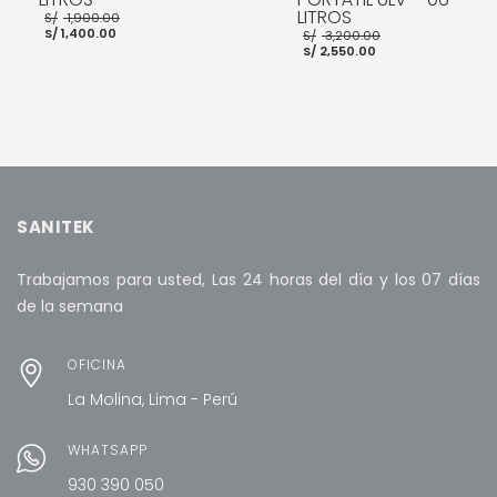
El
LITROS
S/
1,900.00
El
precio
El
S/
1,400.00
S/
3,200.00
precio
original
El
precio
S/
2,550.00
actual
era:
precio
original
es:
S/ 1,900.00.
actual
era:
S/ 1,400.00.
es:
S/ 3,200.00.
S/ 2,550.00.
AÑADIR AL CARRITO
AÑADIR AL CARRITO
SANITEK
Trabajamos para usted, Las 24 horas del día y los 07 días
de la semana
OFICINA
La Molina, Lima - Perú
WHATSAPP
930 390 050