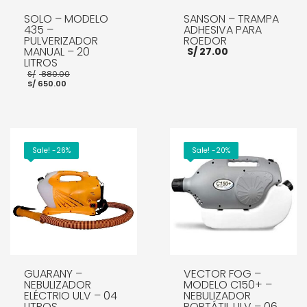
SOLO – MODELO
SANSON – TRAMPA
435 –
ADHESIVA PARA
PULVERIZADOR
ROEDOR
MANUAL – 20
S/
27.00
LITROS
El
S/
880.00
El
precio
S/
650.00
precio
original
actual
era:
es:
S/ 880.00.
AÑADIR AL CARRITO
S/ 650.00.
AÑADIR AL CARRITO
Sale! -26%
Sale! -20%
GUARANY –
VECTOR FOG –
NEBULIZADOR
MODELO C150+ –
ELÉCTRIO ULV – 04
NEBULIZADOR
LITROS
PORTÁTIL ULV – 06