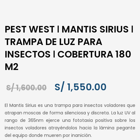
PEST WEST ǀ MANTIS SIRIUS ǀ
TRAMPA DE LUZ PARA
INSECTOS ǀ COBERTURA 180
M2
El
El
S/
1,550.00
S/
1,600.00
precio
precio
El Mantis Sirius es una trampa para insectos voladores que
original
actual
atrapan moscas de forma silenciosa y discreta. La luz UV al
rango de 365nm ejerce una fototaxia positiva sobre los
era:
es:
insectos voladores atrayéndolos hacia la lámina pegante
S/ 1,600.00.
S/ 1,550.
del equipo donde mueren por inanición.