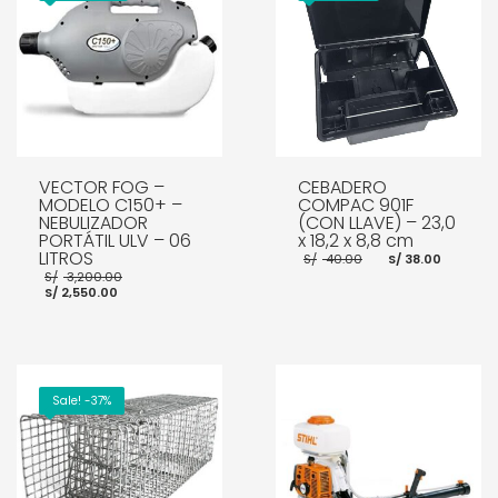
VECTOR FOG –
CEBADERO
MODELO C150+ –
COMPAC 901F
NEBULIZADOR
(CON LLAVE) – 23,0
PORTÁTIL ULV – 06
x 18,2 x 8,8 cm
LITROS
El
El
S/
40.00
S/
38.00
precio
preci
El
S/
3,200.00
original
actua
El
precio
S/
2,550.00
era:
es:
precio
original
S/ 40.00.
S/ 38.
actual
era:
es:
S/ 3,200.00.
S/ 2,550.00.
AÑADIR AL CARRITO
AÑADIR AL CARRITO
Sale! -37%