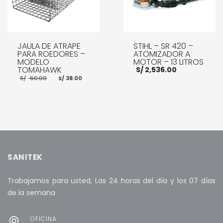
JAULA DE ATRAPE
STIHL – SR 420 –
PARA ROEDORES –
ATOMIZADOR A
MODELO
MOTOR – 13 LITROS
TOMAHAWK
S/
2,536.00
El
El
S/
60.00
S/
38.00
precio
precio
original
actual
era:
es:
S/ 60.00.
S/ 38.00.
AÑADIR AL CARRITO
AÑADIR AL CARRITO
SANITEK
Trabajamos para usted, Las 24 horas del día y los 07 días
de la semana
OFICINA