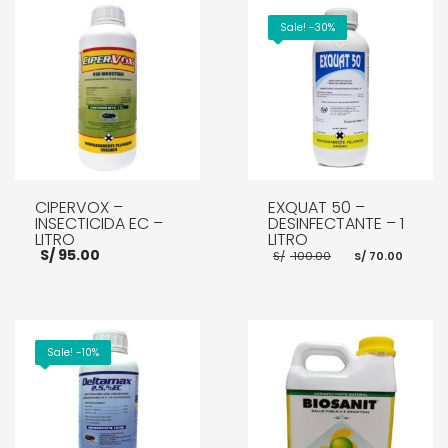
Sale! -30%
CIPERVOX –
EXQUAT 50 –
INSECTICIDA EC –
DESINFECTANTE – 1
LITRO
LITRO
El
El
S/
95.00
S/
100.00
S/
70.00
precio
prec
original
actu
era:
es:
S/ 100.00.
S/ 70
AÑADIR AL CARRITO
AÑADIR AL CARRITO
Sale! -10%