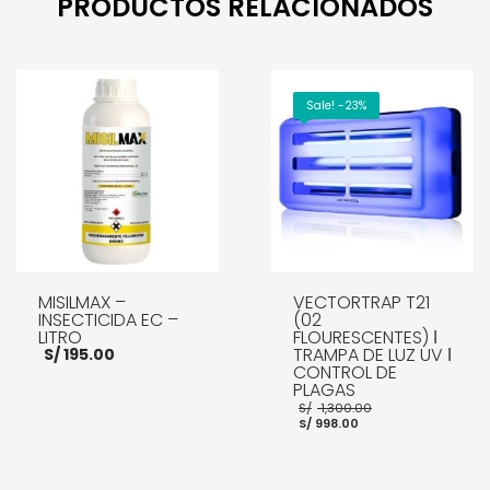
PRODUCTOS RELACIONADOS
Sale! -23%
MISILMAX –
VECTORTRAP T21
INSECTICIDA EC –
(02
LITRO
FLOURESCENTES) ǀ
TRAMPA DE LUZ UV ǀ
S/
195.00
CONTROL DE
PLAGAS
El
S/
1,300.00
El
precio
S/
998.00
precio
original
actual
era:
AÑADIR AL CARRITO
es:
S/ 1,300.00.
S/ 998.00.