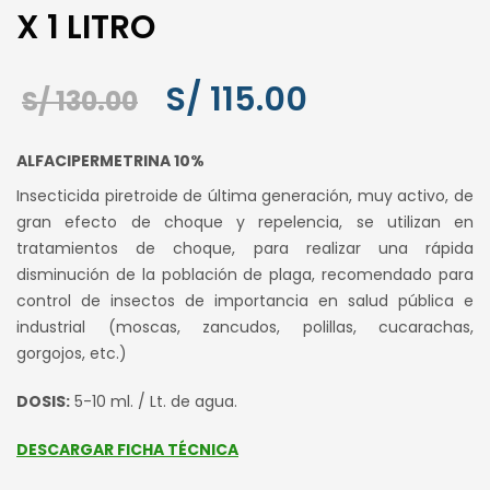
X 1 LITRO
El
El
S/
115.00
S/
130.00
precio
precio
ALFACIPERMETRINA 10%
original
actual
Insecticida piretroide de última generación, muy activo, de
era:
es:
gran efecto de choque y repelencia, se utilizan en
tratamientos de choque, para realizar una rápida
S/ 130.00.
S/ 115.00.
disminución de la población de plaga, recomendado para
control de insectos de importancia en salud pública e
industrial (moscas, zancudos, polillas, cucarachas,
gorgojos, etc.)
DOSIS:
5-10 ml. / Lt. de agua.
DESCARGAR FICHA TÉCNICA