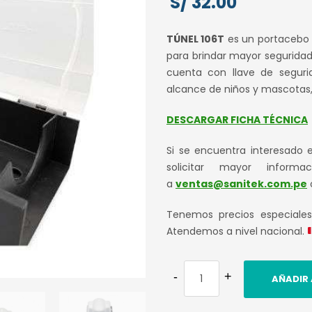
S/
32.00
TÚNEL 106T
es un portacebo p
para brindar mayor seguridad y
cuenta con llave de seguri
alcance de niños y mascotas, 
DESCARGAR FICHA TÉCNICA
Si se encuentra interesado 
solicitar mayor informa
a
ventas@sanitek.com.pe
Tenemos precios especiale
Atendemos a nivel nacional.
AÑADIR 