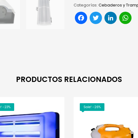
Categorías:
Cebaderos y Tramp
Facebook
Twitter
Link
W
PRODUCTOS RELACIONADOS
e! -23%
Sale! -26%