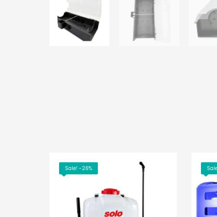
Sale! -26%
Sal