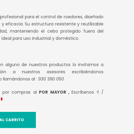
rofesional para el control de roedores, diseñado
 eficacia. Su estructura resistente y reutilizable
dad, manteniendo el cebo protegido fuera del
ideal para uso industrial y doméstico.
en alguno de nuestros productos lo invitamos a
ción a nuestros asesores escribiéndonos
o llamándonos al : 930 390 050
s por compras al
POR MAYOR ,
Escríbenos !! /
AL CARRITO