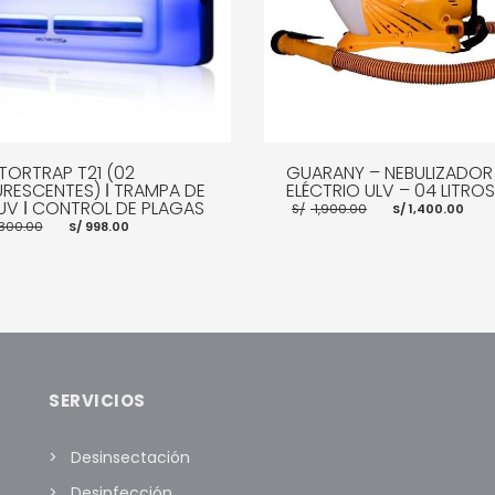
TORTRAP T21 (02
GUARANY – NEBULIZADOR
URESCENTES) ǀ TRAMPA DE
ELÉCTRIO ULV – 04 LITROS
 UV ǀ CONTROL DE PLAGAS
El
El
S/
1,900.00
S/
1,400.00
precio
pr
El
El
,300.00
S/
998.00
original
ac
precio
precio
era:
es:
original
actual
S/ 1,900.00.
S/ 
era:
es:
S/ 1,300.00.
S/ 998.00.
AÑADIR AL CARRITO
MOR
R AL CARRITO
MORE INFO
SERVICIOS
Desinsectación
Desinfección