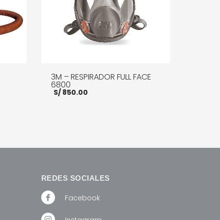
3M – RESPIRADOR FULL FACE
6800
S/
850.00
ecio
tual
1,400.00.
E INFO
AÑADIR AL CARRITO
MORE INFO
REDES SOCIALES
Facebook
Instagram