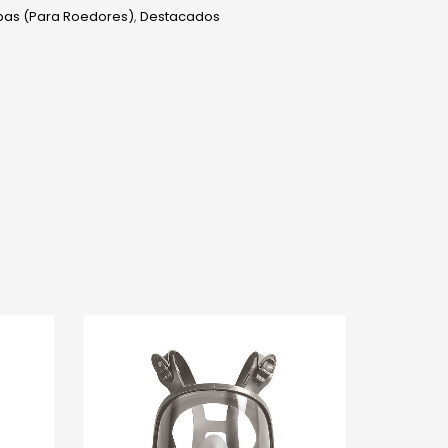
as (Para Roedores)
,
Destacados
edIn
hatsApp