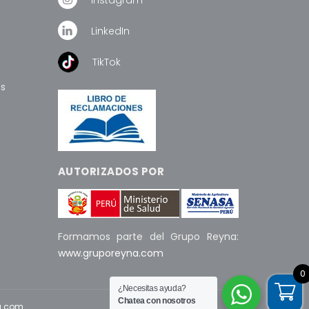
LinkedIn
TikTok
os
AUTORIZADOS POR
Formamos parte del Grupo Reyna:
www.gruporeyna.com
0
¿Necesitas ayuda?
Chatea con nosotros
u.com