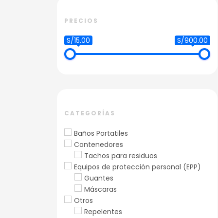
PRECIOS
S/15.00
S/900.00
CATEGORÍAS
Baños Portatiles
Contenedores
Tachos para residuos
Equipos de protección personal (EPP)
Guantes
Máscaras
Otros
Repelentes