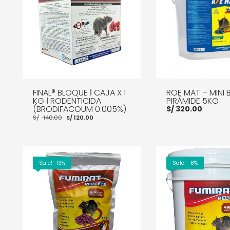
FINAL® BLOQUE ǀ CAJA X 1
ROE MAT – MINI
KG ǀ RODENTICIDA
PIRÁMIDE 5KG
(BRODIFACOUM 0.005%)
S/
320.00
El
El
S/
140.00
S/
120.00
precio
precio
original
actual
era:
es:
S/ 140.00.
S/ 120.00.
AÑADIR AL CARRITO
Sale! -13%
Sale! -8%
AÑADIR AL CARRITO
MORE INFO