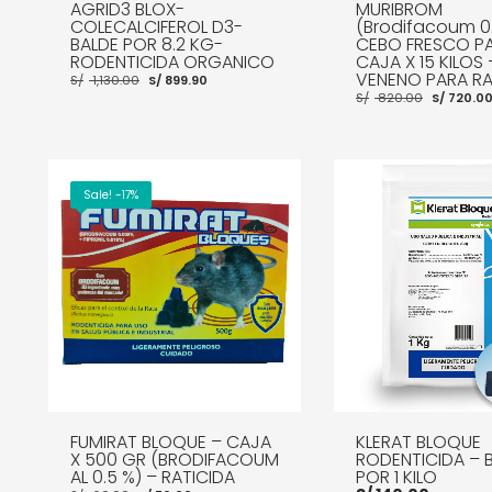
AGRID3 BLOX-
MURIBROM
COLECALCIFEROL D3-
(Brodifacoum 0
BALDE POR 8.2 KG-
CEBO FRESCO P
RODENTICIDA ORGANICO
CAJA X 15 KILOS 
El
El
VENENO PARA R
S/
1,130.00
S/
899.90
precio
precio
El
S/
820.00
S/
720.0
original
actual
precio
era:
es:
origina
S/ 1,130.00.
S/ 899.90.
era:
S/ 820.
AÑADIR AL CARRITO
MORE INFO
Sale! -17%
AÑADIR AL CARRITO
FUMIRAT BLOQUE – CAJA
KLERAT BLOQUE
X 500 GR (BRODIFACOUM
RODENTICIDA – 
AL 0.5 %) – RATICIDA
POR 1 KILO