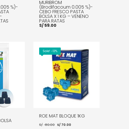
MURIBROM
.005 %)-
(Brodifacoum 0.005 %)-
ASTA
CEBO FRESCO PASTA
–
BOLSA X 1 KG – VENENO
ATAS
PARA RATAS
El
S/
59.00
0
precio
l
actual
es:
00.
S/ 720.00.
Sale! -13%
MORE INFO
AÑADIR AL CARRITO
MORE INFO
ROE MAT BLOQUE 1KG
BOLSA
El
El
S/
80.00
S/
70.00
precio
precio