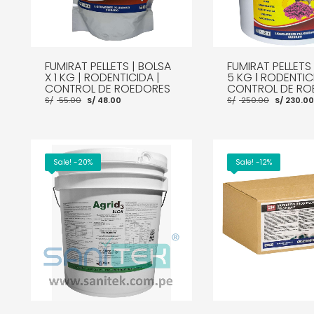
FUMIRAT PELLETS | BOLSA
FUMIRAT PELLETS 
X 1 KG | RODENTICIDA |
5 KG ǀ RODENTICI
CONTROL DE ROEDORES
CONTROL DE RO
El
El
El
S/
55.00
S/
48.00
S/
250.00
S/
230.00
precio
precio
precio
original
actual
origina
era:
es:
era:
S/ 55.00.
S/ 48.00.
S/ 250.
Sale! -20%
Sale! -12%
AÑADIR AL CARRITO
MORE INFO
AÑADIR AL CARRITO