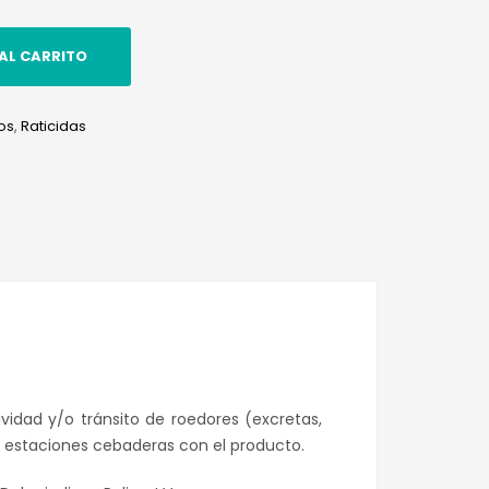
AL CARRITO
os
,
Raticidas
edIn
hatsApp
tividad y/o tránsito de roedores (excretas,
de estaciones cebaderas con el producto.