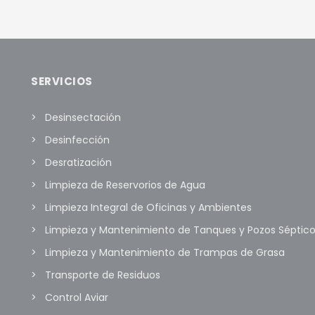
S/ 1,750.00.
S/ 1
R AL CARRITO
MORE INFO
AÑADIR AL CARRITO
MOR
SERVICIOS
Desinsectación
Desinfección
Desratización
Limpieza de Reservorios de Agua
Limpieza Integral de Oficinas y Ambientes
Limpieza y Mantenimiento de Tanques y Pozos Séptic
Limpieza y Mantenimiento de Trampas de Grasa
Transporte de Residuos
Control Aviar