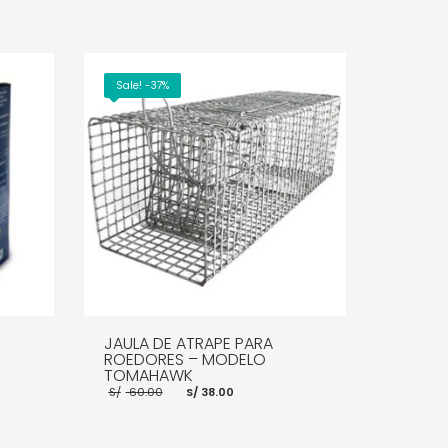
Sale! -37%
JAULA DE ATRAPE PARA
ROEDORES – MODELO
TOMAHAWK
El
El
S/
60.00
S/
38.00
precio
precio
original
actual
0.
era:
es:
S/ 60.00.
S/ 38.00.