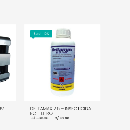
Sale! -10%
UV
DELTAMAX 2.5 – INSECTICIDA
EC – LITRO
El
El
S/
100.00
S/
90.00
cio
precio
precio
ual
original
actual
era:
es: