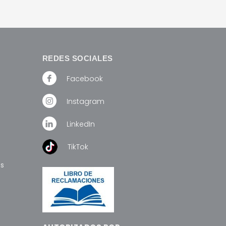
,714.00.
S/ 100.00.
S/ 90.00.
E INFO
AÑADIR AL CARRITO
MORE INFO
REDES SOCIALES
Facebook
Instagram
LinkedIn
TikTok
os