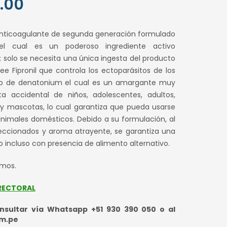
El
.00
precio
anticoagulante de segunda generación formulado
l
actual
l cual es un poderoso ingrediente activo
solo se necesita una única ingesta del producto
es:
ee Fipronil que controla los ectoparásitos de los
0.
S/ 50.00.
to de denatonium el cual es un amargante muy
a accidental de niños, adolescentes, adultos,
 y mascotas, lo cual garantiza que pueda usarse
nimales domésticos. Debido a su formulación, al
leccionados y aroma atrayente, se garantiza una
to incluso con presencia de alimento alternativo.
amos.
RECTORAL
sultar vía Whatsapp +51 930 390 050 o al
om.pe