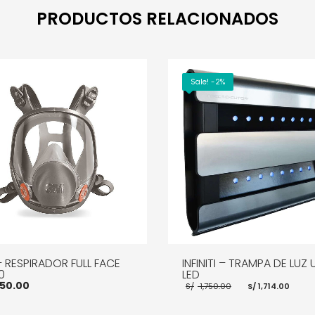
PRODUCTOS RELACIONADOS
Sale! -2%
 RESPIRADOR FULL FACE
INFINITI – TRAMPA DE LUZ 
0
LED
El
El
50.00
S/
1,750.00
S/
1,714.00
precio
pre
original
act
era:
es: