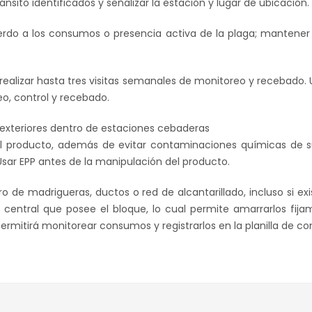
nsito identificados y señalizar la estación y lugar de ubicación.
erdo a los consumos o presencia activa de la plaga; mantener
 realizar hasta tres visitas semanales de monitoreo y recebado. 
eo, control y recebado.
y exteriores dentro de estaciones cebaderas
el producto, además de evitar contaminaciones químicas de su
sar EPP antes de la manipulación del producto.
 de madrigueras, ductos o red de alcantarillado, incluso si e
o central que posee el bloque, lo cual permite amarrarlos fi
ermitirá monitorear consumos y registrarlos en la planilla de con