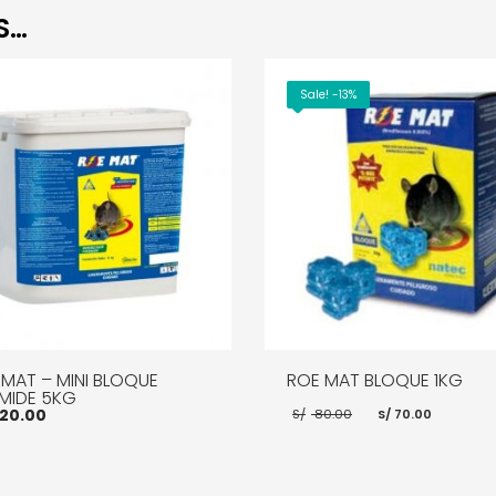
S…
Sale! -13%
 MAT – MINI BLOQUE
ROE MAT BLOQUE 1KG
ÁMIDE 5KG
El
El
20.00
S/
80.00
S/
70.00
precio
precio
original
actual
era:
es:
S/ 80.00.
S/ 70.0