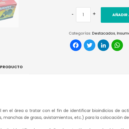
AÑADIR 
Categorías:
Destacados
,
Insum
Facebook
Twitter
Link
W
L PRODUCTO
l en el área a tratar con el fin de identificar bioindicios de ac
uras, manchas de grasa, avistamientos, etc.) para la colocación 