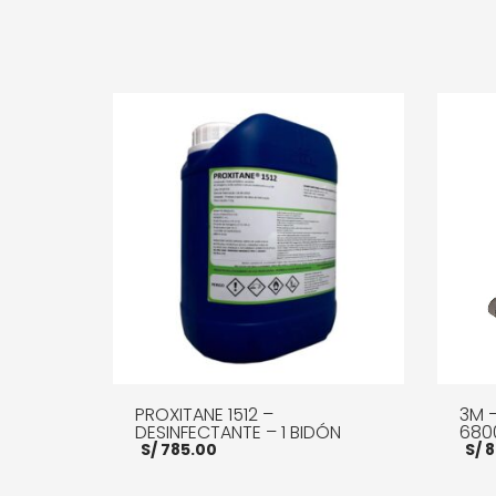
PROXITANE 1512 –
3M –
DESINFECTANTE – 1 BIDÓN
680
S/
785.00
S/
8