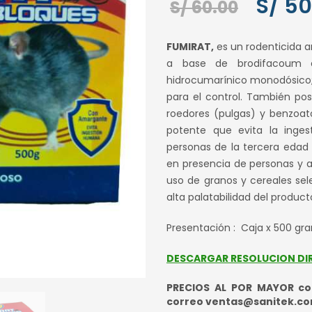
El
S/
50
S/
60.00
precio
FUMIRAT,
es un rodenticida 
origina
a base de brodifacoum e
hidrocumarínico monodósico; 
era:
para el control. También pos
S/ 60.0
roedores (pulgas) y benzoa
potente que evita la ingest
personas de la tercera edad
en presencia de personas y a
uso de granos y cereales se
alta palatabilidad del produc
Presentación : Caja x 500 gr
DESCARGAR RESOLUCION DI
PRECIOS AL POR MAYOR con
correo ventas@sanitek.c