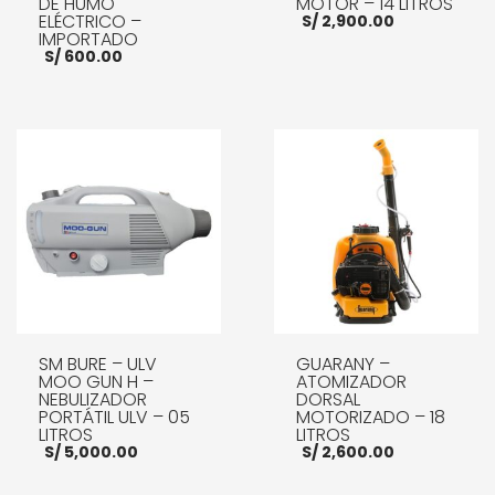
DE HUMO
MOTOR – 14 LITROS
ELÉCTRICO –
S/
2,900.00
IMPORTADO
S/
600.00
AÑADIR AL CARRITO
AÑADIR AL CARRITO
SM BURE – ULV
GUARANY –
MOO GUN H –
ATOMIZADOR
NEBULIZADOR
DORSAL
PORTÁTIL ULV – 05
MOTORIZADO – 18
LITROS
LITROS
S/
5,000.00
S/
2,600.00