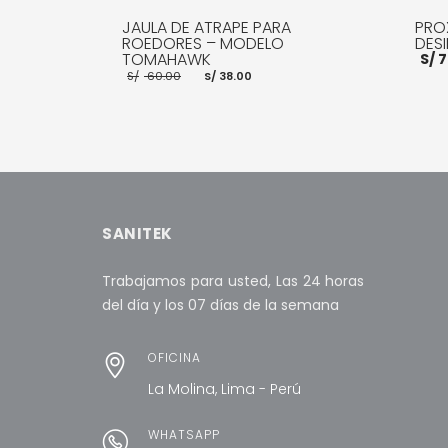
JAULA DE ATRAPE PARA
PROX
ROEDORES – MODELO
DESI
TOMAHAWK
S/
7
El
El
S/
60.00
S/
38.00
precio
precio
original
actual
era:
es:
S/ 60.00.
S/ 38.00.
AÑADI
AÑADIR AL CARRITO
MORE INFO
SANITEK
Trabajamos para usted, Las 24 horas
del día y los 07 días de la semana
OFICINA
La Molina, Lima - Perú
WHATSAPP