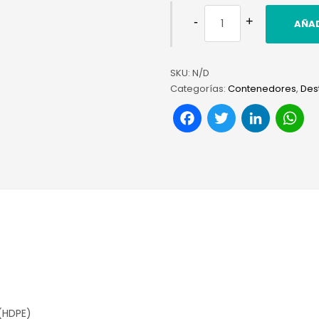
AÑAD
SKU:
N/D
Categorías:
Contenedores
,
Des
Facebook
Twitter
Link
W
 (HDPE)