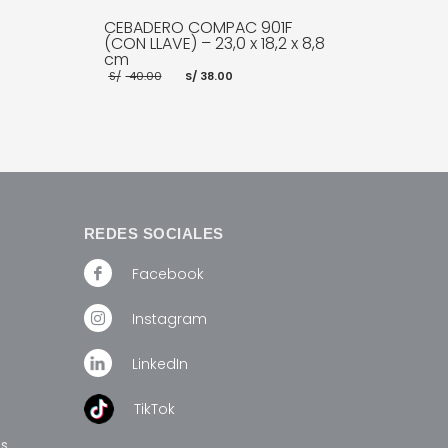
CEBADERO COMPAC 901F
(CON LLAVE) – 23,0 x 18,2 x 8,8
S
cm
El
El
S/
40.00
S/
38.00
ecio
precio
precio
tual
original
actual
:
era:
es:
 2,550.00.
S/ 40.00.
S/ 38.00.
E INFO
AÑADIR AL CARRITO
MORE INFO
REDES SOCIALES
Facebook
Instagram
LinkedIn
TikTok
os