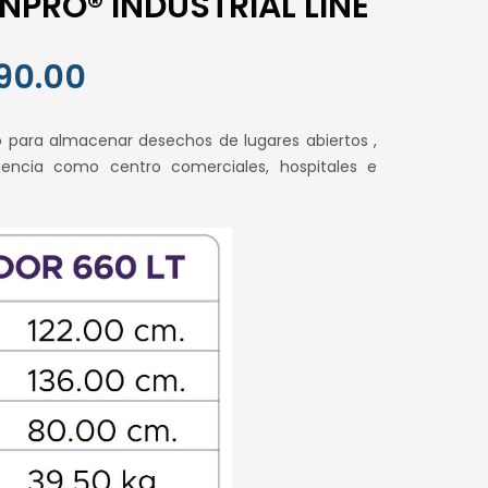
ANPRO® INDUSTRIAL LINE
El
90.00
o
precio
o para almacenar desechos de lugares abiertos ,
al
actual
uencia como centro comerciales, hospitales e
es:
.00.
S/ 890.00.