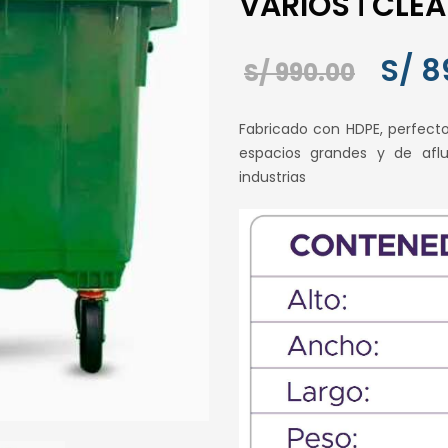
VARIOS ǀ CLE
El
S/
8
S/
990.00
preci
Fabricado con HDPE, perfect
origin
espacios grandes y de afl
industrias
era:
S/ 990