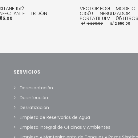
ITANE 1512 –
VECTOR FOG – MODELO
NFECTANTE – 1 BIDÓN
C150+ – NEBULIZADOR
PORTÁTIL ULV – 06 LITRO
85.00
El
El
S/
3,200.00
S/
2,550.00
precio
pr
original
ac
era:
es
S/ 3,200.00.
S/
R AL CARRITO
MORE INFO
AÑADIR AL CARRITO
MOR
SERVICIOS
Desinsectación
Desinfección
Desratización
Limpieza de Reservorios de Agua
Limpieza Integral de Oficinas y Ambientes
Limpieza y Mantenimiento de Tanques y Pozos Séptic