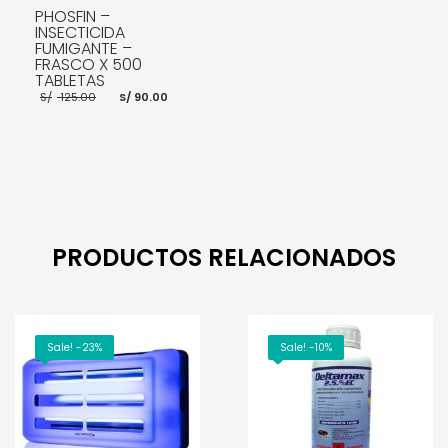
PHOSFIN –
INSECTICIDA
FUMIGANTE –
FRASCO X 500
TABLETAS
El
El
S/
125.00
S/
90.00
precio
precio
original
actual
era:
es:
S/ 125.00.
S/ 90.00.
AÑADIR AL CARRITO
PRODUCTOS RELACIONADOS
Sale! -23%
Sale! -10%