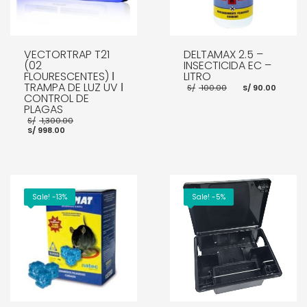
VECTORTRAP T21
DELTAMAX 2.5 –
(02
INSECTICIDA EC –
FLOURESCENTES) ǀ
LITRO
TRAMPA DE LUZ UV ǀ
El
El
S/
100.00
S/
90.00
precio
prec
CONTROL DE
original
actu
PLAGAS
era:
es:
El
S/
1,300.00
S/ 100.00.
S/ 90
El
precio
S/
998.00
precio
original
actual
era:
AÑADIR AL CARRITO
es:
S/ 1,300.00.
S/ 998.00.
AÑADIR AL CARRITO
Sale! -13%
Sale! -5%