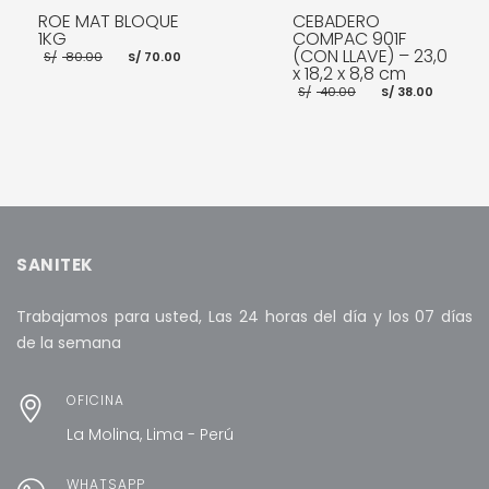
ROE MAT BLOQUE
CEBADERO
1KG
COMPAC 901F
El
El
(CON LLAVE) – 23,0
S/
80.00
S/
70.00
precio
precio
x 18,2 x 8,8 cm
original
actual
El
El
S/
40.00
S/
38.00
era:
es:
precio
preci
S/ 80.00.
S/ 70.00.
original
actua
era:
es:
S/ 40.00.
S/ 38.
AÑADIR AL CARRITO
AÑADIR AL CARRITO
SANITEK
Trabajamos para usted, Las 24 horas del día y los 07 días
de la semana
OFICINA
La Molina, Lima - Perú
WHATSAPP