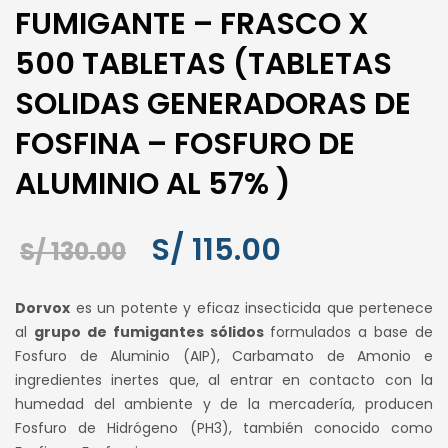
FUMIGANTE – FRASCO X
500 TABLETAS (TABLETAS
SOLIDAS GENERADORAS DE
FOSFINA – FOSFURO DE
ALUMINIO AL 57% )
El
El
S/
115.00
S/
130.00
precio
precio
Dorvox
es un potente y eficaz insecticida que pertenece
original
actual
al
grupo de fumigantes sólidos
formulados a base de
Fosfuro de Aluminio (AIP), Carbamato de Amonio e
era:
es:
ingredientes inertes que, al entrar en contacto con la
S/ 130.00.
S/ 115.00.
humedad del ambiente y de la mercadería, producen
Fosfuro de Hidrógeno (PH3), también conocido como