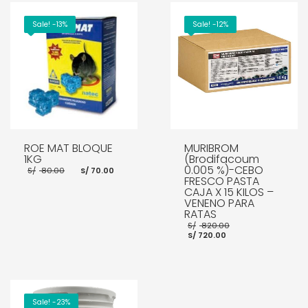
Sale! -13%
Sale! -12%
ROE MAT BLOQUE
MURIBROM
1KG
(Brodifacoum
El
El
0.005 %)-CEBO
S/
80.00
S/
70.00
precio
precio
FRESCO PASTA
original
actual
CAJA X 15 KILOS –
era:
es:
VENENO PARA
S/ 80.00.
S/ 70.00.
RATAS
El
S/
820.00
El
precio
AÑADIR AL CARRITO
S/
720.00
precio
original
actual
era:
es:
S/ 820.00.
S/ 720.00.
AÑADIR AL CARRITO
Sale! -23%