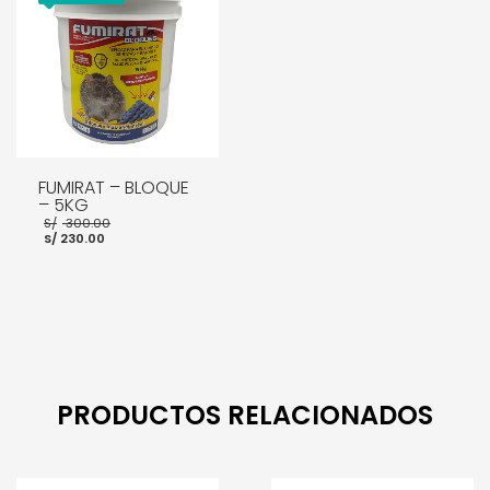
FUMIRAT – BLOQUE
– 5KG
El
S/
300.00
El
precio
S/
230.00
precio
original
actual
era:
es:
S/ 300.00.
S/ 230.00.
AÑADIR AL CARRITO
PRODUCTOS RELACIONADOS