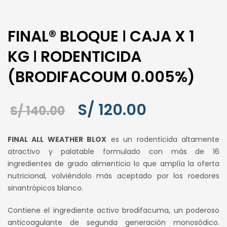
FINAL® BLOQUE ǀ CAJA X 1
KG ǀ RODENTICIDA
(BRODIFACOUM 0.005%)
El
El
S/
120.00
S/
140.00
precio
precio
FINAL ALL WEATHER BLOX
es un rodenticida altamente
original
actual
atractivo y palatable formulado con más de 16
ingredientes de grado alimenticio lo que amplía la oferta
era:
es:
nutricional, volviéndolo más aceptado por los roedores
S/ 140.00.
S/ 120.00.
sinantrópicos blanco.
Contiene el ingrediente activo brodifacuma, un poderoso
anticoagulante de segunda generación monosódico.