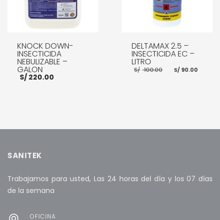
KNOCK DOWN-
DELTAMAX 2.5 –
INSECTICIDA
INSECTICIDA EC –
NEBULIZABLE –
LITRO
GALON
El
El
S/
100.00
S/
90.00
precio
prec
S/
220.00
original
actu
era:
es:
S/ 100.00.
S/ 90
AÑADIR AL CARRITO
AÑADIR AL CARRITO
SANITEK
Trabajamos para usted, Las 24 horas del día y los 07 días
de la semana
OFICINA