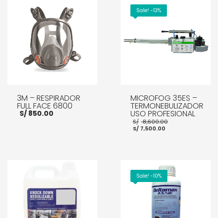
Sale! -13%
3M – RESPIRADOR
MICROFOG 35ES –
FULL FACE 6800
TERMONEBULIZADOR
USO PROFESIONAL
S/
850.00
El
S/
8,600.00
El
precio
S/
7,500.00
precio
original
actual
era:
es:
S/ 8,600.00.
S/ 7,500.00.
AÑADIR AL CARRITO
AÑADIR AL CARRITO
Sale! -10%