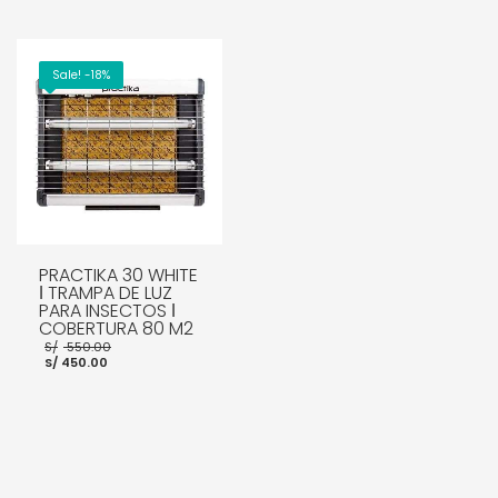
es:
S/ 1,400.00.
AÑADIR AL CARRITO
S/ 950.00.
AÑADIR AL CARRITO
Sale! -18%
PRACTIKA 30 WHITE
ǀ TRAMPA DE LUZ
PARA INSECTOS ǀ
COBERTURA 80 M2
El
S/
550.00
El
precio
S/
450.00
precio
original
actual
era:
es:
S/ 550.00.
S/ 450.00.
AÑADIR AL CARRITO