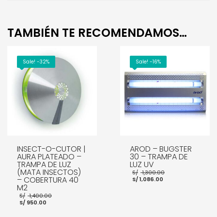
TAMBIÉN TE RECOMENDAMOS…
Sale! -32%
Sale! -16%
INSECT-O-CUTOR |
AROD – BUGSTER
AURA PLATEADO –
30 – TRAMPA DE
TRAMPA DE LUZ
LUZ UV
(MATA INSECTOS)
El
S/
1,300.00
El
precio
– COBERTURA 40
S/
1,086.00
precio
original
M2
actual
era:
El
S/
1,400.00
es:
S/ 1,300.00.
El
precio
S/
950.00
S/ 1,086.00.
precio
original
actual
era: