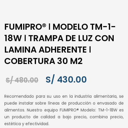
FUMIPRO® ǀ MODELO TM-1-
18W ǀ TRAMPA DE LUZ CON
LAMINA ADHERENTE ǀ
COBERTURA 30 M2
El
El
S/
430.00
S/
480.00
precio
precio
Recomendado para su uso en la industria alimentaria, se
original
actual
puede instalar sobre líneas de producción o envasado de
alimentos. Nuestro equipo FUMIPRO® Modelo: TM-1-18W es
era:
es:
un producto de calidad a bajo precio, combina precio,
S/ 480.00.
S/ 430.00.
estética y efectividad.