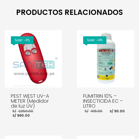
PRODUCTOS RELACIONADOS
Sale! -6%
Sale! -14%
PEST WEST UV-A
FUMITRIN 10% –
METER (Medidor
INSECTICIDA EC –
de luz UV)
LITRO
El
El
El
S/
1,050.00
S/
105.00
S/
90.00
El
precio
precio
preci
S/
990.00
precio
original
original
actua
actual
era:
era:
es:
es:
S/ 1,050.00.
S/ 105.00.
S/ 90
S/ 990.00.