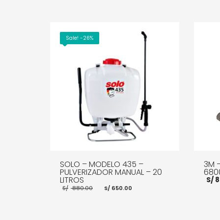
Sale! -26%
SOLO – MODELO 435 –
3M –
PULVERIZADOR MANUAL – 20
680
LITROS
S/
8
El
El
S/
880.00
S/
650.00
precio
precio
original
actual
era:
es:
S/ 880.00.
S/ 650.00.