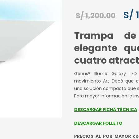
El
S/
1
S/
1,200.00
prec
Trampa de 
orig
elegante qu
era:
cuatro atract
S/ 1,
Genus® Illumé Galaxy LED
movimiento Art Decó que co
una solución compacta que s
Para mayor información le in
DESCARGAR FICHA TÉCNICA
DESCARGAR FOLLETO
PRECIOS AL POR MAYOR con