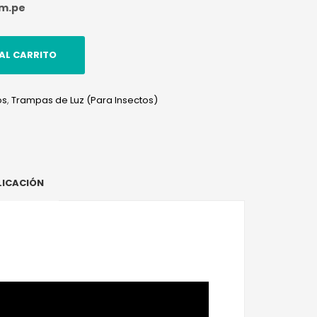
om.pe
AL CARRITO
os
,
Trampas de Luz (Para Insectos)
edIn
hatsApp
LICACIÓN