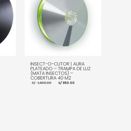
INSECT-O-CUTOR | AURA
PLATEADO – TRAMPA DE LUZ
(MATA INSECTOS) –
COBERTURA 40 M2
El
El
S/
1,400.00
S/
950.00
io
precio
precio
al
original
actual
era:
es:
99.00.
S/ 1,400.00.
S/ 950.00.
E INFO
AÑADIR AL CARRITO
MORE INFO