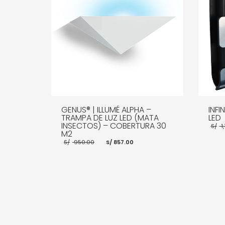
GENUS® | ILLUMÉ ALPHA –
INFI
TRAMPA DE LUZ LED (MATA
LED
INSECTOS) – COBERTURA 30
S/
1
M2
El
El
S/
950.00
S/
857.00
precio
precio
original
actual
era:
es:
S/ 950.00.
S/ 857.00.
AÑADI
AÑADIR AL CARRITO
MORE INFO