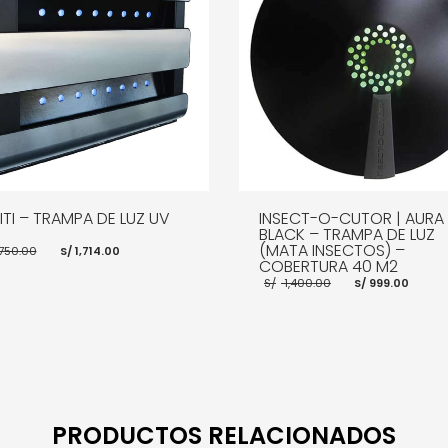
NITI – TRAMPA DE LUZ UV
INSECT-O-CUTOR | AURA
BLACK – TRAMPA DE LUZ
El
El
(MATA INSECTOS) –
,750.00
S/
1,714.00
precio
precio
COBERTURA 40 M2
original
actual
El
El
S/
1,400.00
S/
999.00
era:
es:
precio
prec
S/ 1,750.00.
S/ 1,714.00.
original
actu
era:
es:
S/ 1,400.00.
S/ 9
R AL CARRITO
MORE INFO
AÑADIR AL CARRITO
MOR
PRODUCTOS RELACIONADOS