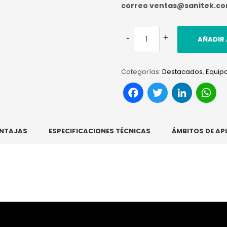
correo ventas@sanitek.c
AÑADIR 
Categorías:
Destacados
,
Equip
Facebook
Twitter
Link
W
NTAJAS
ESPECIFICACIONES TÉCNICAS
ÁMBITOS DE AP