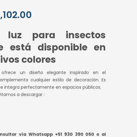
El
,102.00
io
precio
luz para insectos
inal
actual
e está disponible en
es:
ivos colores
200.00.
S/ 1,102.00.
 ofrece un diseño elegante inspirado en el
mplementa cualquier estilo de decoración. Es
e integra perfectamente en espacios públicos.
vitamos a descargar :
sultar vía Whatsapp +51 930 390 050 o al