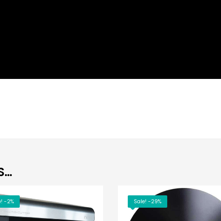
S…
e! -2%
Sale! -29%