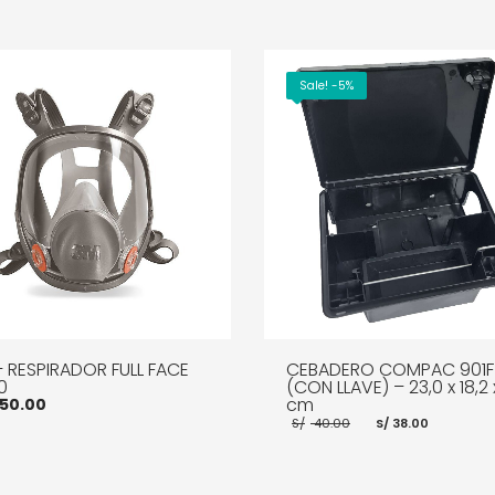
Sale! -5%
 RESPIRADOR FULL FACE
CEBADERO COMPAC 901F
0
(CON LLAVE) – 23,0 x 18,2 
cm
50.00
El
El
S/
40.00
S/
38.00
precio
precio
original
actual
era:
es:
S/ 40.00.
S/ 38.0