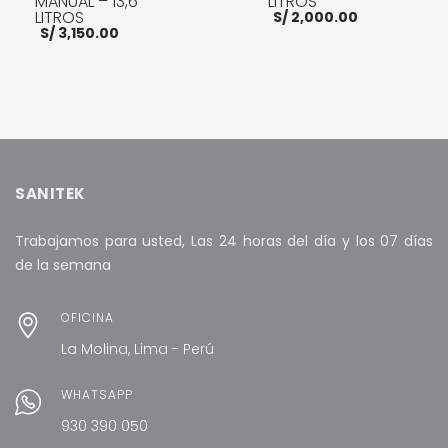
MANUAL – 13,6
LITROS
LITROS
S/
2,000.00
S/
3,150.00
AÑADIR AL CARRITO
AÑADIR AL CARRITO
SANITEK
Trabajamos para usted, Las 24 horas del día y los 07 días
de la semana
OFICINA
La Molina, Lima - Perú
WHATSAPP
930 390 050