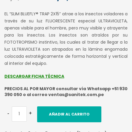
precio
precio
EL “SLIM BLUEFLY® TRAP 2X15” atrae a los insectos voladores a
original
actual
través de su luz FLUORESCENTE especial ULTRAVIOLETA,
apenas visible para el hombre, pero muy visible y atrayente
era:
es:
para los insectos. Los insectos son atraídos por su
S/ 1,420.00.
S/ 1,100.0
FOTOTROPISMO instintivo, los cuales al tratar de llegar a la
luz ULTRAVIOLETA son atrapados en la lámina engomada
colocada estratégicamente de forma horizontal y vertical
al interior del equipo.
DESCARGAR FICHA TÉCNICA
PRECIOS AL POR MAYOR consultar vía Whatsapp +51 930
390 050 o al correo ventas@sanitek.com.pe
AÑADIR AL CARRITO