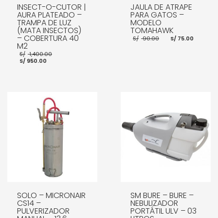
INSECT-O-CUTOR |
JAULA DE ATRAPE
AURA PLATEADO –
PARA GATOS –
TRAMPA DE LUZ
MODELO
(MATA INSECTOS)
TOMAHAWK
– COBERTURA 40
El
El
S/
90.00
S/
75.00
precio
preci
M2
original
actua
El
S/
1,400.00
era:
es:
El
precio
S/
950.00
S/ 90.00.
S/ 75.
precio
original
actual
era:
es:
S/ 1,400.00.
AÑADIR AL CARRITO
S/ 950.00.
AÑADIR AL CARRITO
SOLO – MICRONAIR
SM BURE – BURE –
CS14 –
NEBULIZADOR
PULVERIZADOR
PORTÁTIL ULV – 03