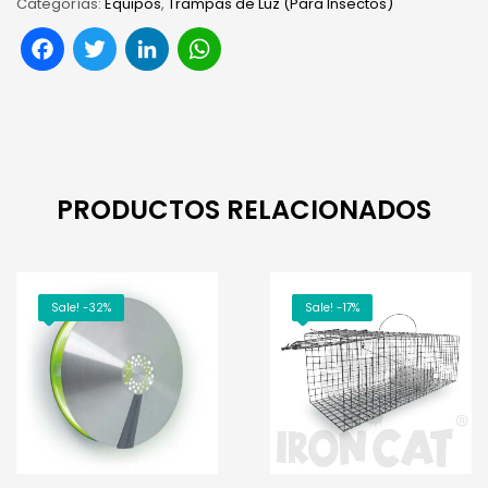
Categorías:
Equipos
,
Trampas de Luz (Para Insectos)
Facebook
Twitter
LinkedIn
WhatsApp
PRODUCTOS RELACIONADOS
Sale! -32%
Sale! -17%