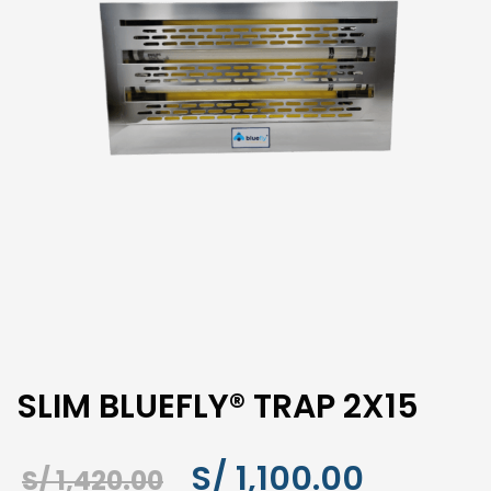
SLIM BLUEFLY® TRAP 2X15
El
El
S/
1,100.00
S/
1,420.00