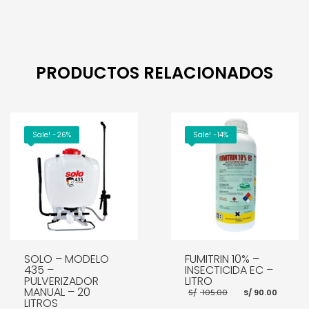
AÑADIR AL CARRITO
PRODUCTOS RELACIONADOS
Sale! -26%
Sale! -14%
SOLO – MODELO
FUMITRIN 10% –
435 –
INSECTICIDA EC –
PULVERIZADOR
LITRO
MANUAL – 20
El
El
S/
105.00
S/
90.00
precio
preci
LITROS