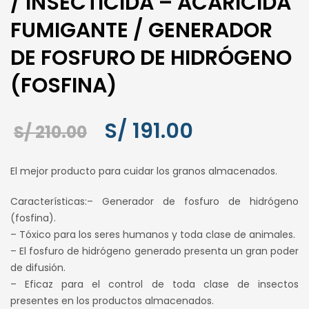
/ INSECTICIDA – ACARICIDA
FUMIGANTE / GENERADOR
DE FOSFURO DE HIDRÓGENO
(FOSFINA)
El
El
S/
191.00
S/
210.00
precio
precio
El mejor producto para cuidar los granos almacenados.
original
actual
Características:– Generador de fosfuro de hidrógeno
era:
es:
(fosfina).
S/ 210.00.
S/ 191.00.
– Tóxico para los seres humanos y toda clase de animales.
– El fosfuro de hidrógeno generado presenta un gran poder
de difusión.
– Eficaz para el control de toda clase de insectos
presentes en los productos almacenados.