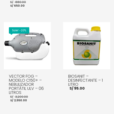
original
actua
El
S/
880.00
era:
es:
El
precio
S/
650.00
S/ 105.00.
S/ 90
precio
original
actual
era:
es:
S/ 880.00.
AÑADIR AL CARRITO
S/ 650.00.
AÑADIR AL CARRITO
Sale! -20%
VECTOR FOG –
BIOSANIT –
MODELO C150+ –
DESINFECTANTE – 1
NEBULIZADOR
LITRO
PORTÁTIL ULV – 06
S/
95.00
LITROS
El
S/
3,200.00
El
precio
S/
2,550.00
precio
original
actual
era:
es:
S/ 3,200.00.
AÑADIR AL CARRITO