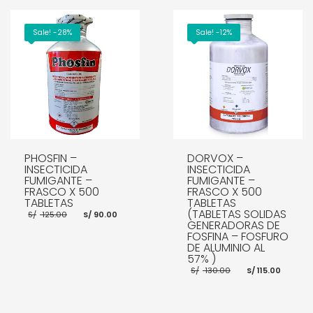
Sale! -28%
Sale! -12%
PHOSFIN –
DORVOX –
INSECTICIDA
INSECTICIDA
FUMIGANTE –
FUMIGANTE –
FRASCO X 500
FRASCO X 500
TABLETAS
TABLETAS
El
El
(TABLETAS SOLIDAS
S/
125.00
S/
90.00
precio
precio
GENERADORAS DE
original
actual
FOSFINA – FOSFURO
era:
es:
DE ALUMINIO AL
S/ 125.00.
S/ 90.00.
57% )
El
El
S/
130.00
S/
115.00
precio
preci
AÑADIR AL CARRITO
original
actua
era:
es:
S/ 130.00.
S/ 115