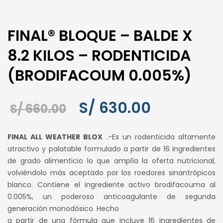
FINAL® BLOQUE – BALDE X
8.2 KILOS – RODENTICIDA
(BRODIFACOUM 0.005%)
El
El
S/
630.00
S/
660.00
precio
precio
FINAL ALL WEATHER BLOX
.-Es un rodenticida altamente
original
actual
atractivo y palatable formulado a partir de 16 ingredientes
de grado alimenticio lo que amplía la oferta nutricional,
era:
es:
volviéndolo más aceptado por los roedores sinantrópicos
S/ 660.00.
S/ 630.00.
blanco. Contiene el ingrediente activo brodifacouma al
0.005%, un poderoso anticoagulante de segunda
generación monodósico. Hecho
a partir de una fórmula que incluye 16 ingredientes de