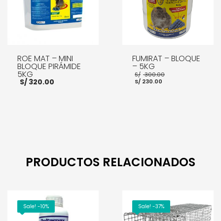
ROE MAT – MINI
FUMIRAT – BLOQUE
BLOQUE PIRÁMIDE
– 5KG
5KG
El
S/
300.00
El
precio
S/
320.00
S/
230.00
precio
original
actual
era:
es:
S/ 300.00.
S/ 230.00.
AÑADIR AL CARRITO
AÑADIR AL CARRITO
PRODUCTOS RELACIONADOS
Sale! -10%
Sale! -37%