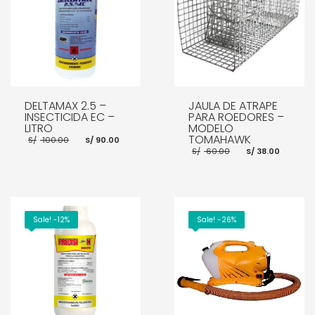
DELTAMAX 2.5 –
JAULA DE ATRAPE
INSECTICIDA EC –
PARA ROEDORES –
LITRO
MODELO
El
El
TOMAHAWK
S/
100.00
S/
90.00
precio
precio
El
El
S/
60.00
S/
38.00
original
actual
precio
preci
era:
es:
original
actua
S/ 100.00.
S/ 90.00.
era:
es:
S/ 60.00.
S/ 38.
AÑADIR AL CARRITO
AÑADIR AL CARRITO
Sale! -12%
Sale! -26%