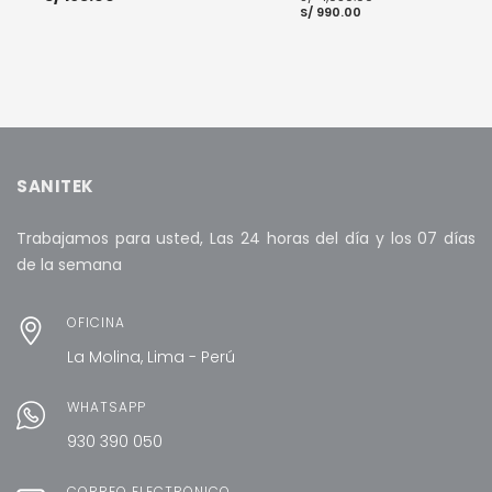
El
precio
S/
990.00
precio
original
actual
era:
es:
S/ 1,050.00.
S/ 990.00.
AÑADIR AL CARRITO
AÑADIR AL CARRITO
SANITEK
Trabajamos para usted, Las 24 horas del día y los 07 días
de la semana
OFICINA
La Molina, Lima - Perú
WHATSAPP
930 390 050
CORREO ELECTRÓNICO