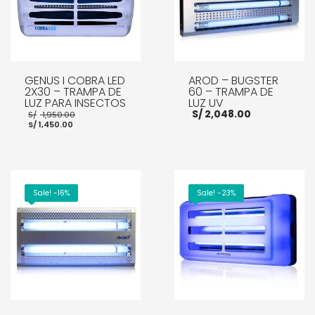
GENUS I COBRA LED
AROD – BUGSTER
2X30 – TRAMPA DE
60 – TRAMPA DE
LUZ PARA INSECTOS
LUZ UV
El
S/
2,048.00
S/
1,950.00
El
precio
S/
1,450.00
precio
original
actual
era:
es:
S/ 1,950.00.
S/ 1,450.00.
AÑADIR AL CARRITO
AÑADIR AL CARRITO
Sale! -16%
Sale! -23%