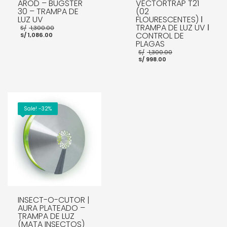
AROD – BUGSTER
VECTORTRAP T21
30 – TRAMPA DE
(02
LUZ UV
FLOURESCENTES) ǀ
El
TRAMPA DE LUZ UV ǀ
S/
1,300.00
El
precio
CONTROL DE
S/
1,086.00
precio
original
PLAGAS
actual
era:
El
S/
1,300.00
es:
S/ 1,300.00.
El
precio
S/
998.00
S/ 1,086.00.
precio
original
actual
era:
es:
S/ 1,300.00.
AÑADIR AL CARRITO
S/ 998.00.
AÑADIR AL CARRITO
Sale! -32%
INSECT-O-CUTOR |
AURA PLATEADO –
TRAMPA DE LUZ
(MATA INSECTOS)