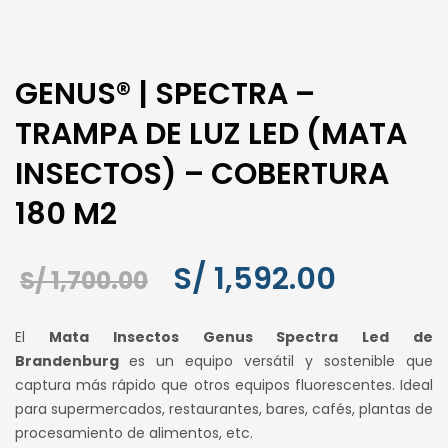
GENUS® | SPECTRA –
TRAMPA DE LUZ LED (MATA
INSECTOS) – COBERTURA
180 M2
El
El
S/
1,592.00
S/
1,700.00
precio
precio
El
Mata Insectos Genus Spectra Led de
original
actual
Brandenburg
es un equipo versátil y sostenible que
captura más rápido que otros equipos fluorescentes. Ideal
era:
es:
para supermercados, restaurantes, bares, cafés, plantas de
S/ 1,700.00.
S/ 1,592.
procesamiento de alimentos, etc.