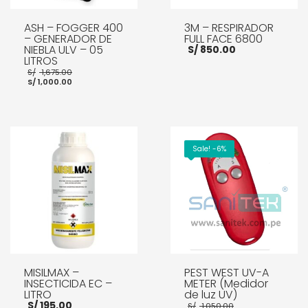
ASH – FOGGER 400
3M – RESPIRADOR
– GENERADOR DE
FULL FACE 6800
NIEBLA ULV – 05
S/
850.00
LITROS
El
S/
1,675.00
El
precio
S/
1,000.00
precio
original
actual
era:
es:
S/ 1,675.00.
AÑADIR AL CARRITO
S/ 1,000.00.
AÑADIR AL CARRITO
Sale! -6%
MISILMAX –
PEST WEST UV-A
INSECTICIDA EC –
METER (Medidor
LITRO
de luz UV)
El
S/
195.00
S/
1,050.00