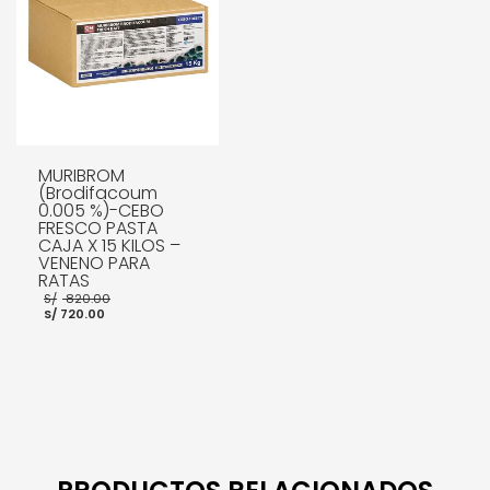
MURIBROM
(Brodifacoum
0.005 %)-CEBO
FRESCO PASTA
CAJA X 15 KILOS –
VENENO PARA
RATAS
El
S/
820.00
El
precio
S/
720.00
precio
original
actual
era:
es:
S/ 820.00.
S/ 720.00.
AÑADIR AL CARRITO