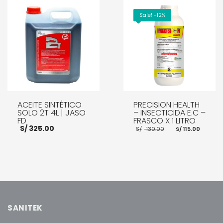
AÑADIR AL CARRITO
Sale! -12%
ACEITE SINTÉTICO
PRECISION HEALTH
SOLO 2T 4L | JASO
– INSECTICIDA E.C –
FD
FRASCO X 1 LITRO
El
El
S/
325.00
S/
130.00
S/
115.00
precio
preci
original
actua
era:
es:
S/ 130.00.
S/ 115
AÑADIR AL CARRITO
AÑADIR AL CARRITO
SANITEK