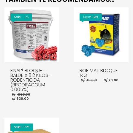
Sale! -5%
Sale! -13%
FINAL® BLOQUE –
ROE MAT BLOQUE
BALDE X 8.2 KILOS –
1KG
RODENTICIDA
El
El
S/
80.00
S/
70.00
precio
preci
(BRODIFACOUM
original
actua
0.005%)
era:
es:
El
S/
660.00
S/ 80.00.
S/ 70.
El
precio
S/
630.00
precio
original
actual
era:
AÑADIR AL CARRITO
es:
S/ 660.00.
S/ 630.00.
AÑADIR AL CARRITO
Sale! -12%