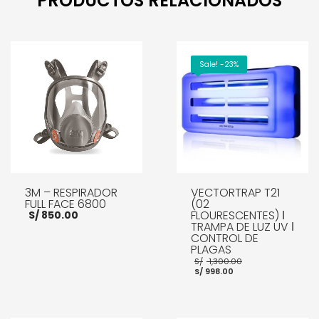
PRODUCTOS RELACIONADOS
Sale! -23%
3M – RESPIRADOR
VECTORTRAP T21
FULL FACE 6800
(02
FLOURESCENTES) ǀ
S/
850.00
TRAMPA DE LUZ UV ǀ
CONTROL DE
PLAGAS
El
S/
1,300.00
El
precio
S/
998.00
precio
original
AÑADIR AL CARRITO
actual
era:
es:
S/ 1,300.00.
S/ 998.00.