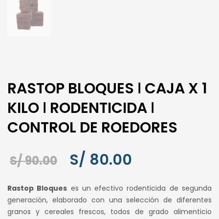
RASTOP BLOQUES ǀ CAJA X 1
KILO ǀ RODENTICIDA ǀ
CONTROL DE ROEDORES
El
El
S/
80.00
S/
90.00
precio
precio
Rastop Bloques
es un efectivo rodenticida de segunda
original
actual
generación, elaborado con una selección de diferentes
granos y cereales frescos, todos de grado alimenticio
era:
es: